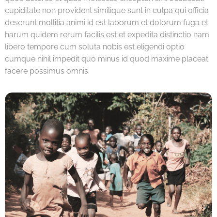
cupiditate non provident similique sunt in culpa qui officia
deserunt mollitia animi id est laborum et dolorum fuga et
harum quidem rerum facilis est et expedita distinctio nam
libero tempore cum soluta nobis est eligendi optio
cumque nihil impedit quo minus id quod maxime placeat
facere possimus omnis.