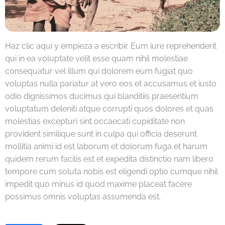
Haz clic aquí y empieza a escribir. Eum iure reprehenderit
qui in ea voluptate velit esse quam nihil molestiae
consequatur vel illum qui dolorem eum fugiat quo
voluptas nulla pariatur at vero eos et accusamus et iusto
odio dignissimos ducimus qui blanditiis praesentium
voluptatum deleniti atque corrupti quos dolores et quas
molestias excepturi sint occaecati cupiditate non
provident similique sunt in culpa qui officia deserunt
mollitia animi id est laborum et dolorum fuga et harum
quidem rerum facilis est et expedita distinctio nam libero
tempore cum soluta nobis est eligendi optio cumque nihil
impedit quo minus id quod maxime placeat facere
possimus omnis voluptas assumenda est.